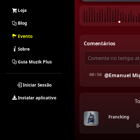
Loja
Blog
Evento
Comentários
Sobre
Guia Muzik Plus
@Emanuel Mig
00:56
Iniciar Sessão
Instalar aplicativo
T
Francking
8