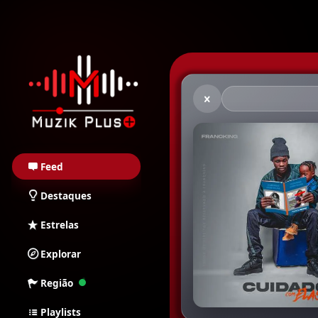
Muzik Plus AO - Stream
Feed
Destaques
Estrelas
Explorar
Região
Playlists