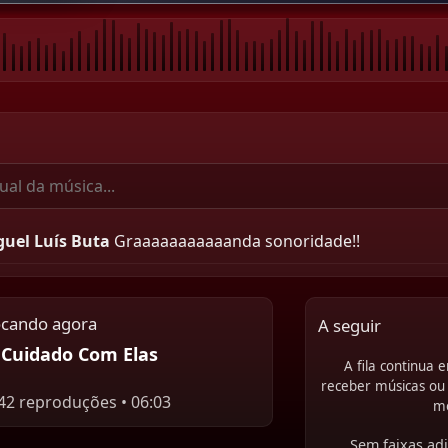
uel Luís Buta
Graaaaaaaaaaanda sonoridade!!
ocando agora
A seguir
Cuidado Com Elas
A fila continua
receber músicas ou 
42 reproduções • 06:03
m
Sem faixas adi