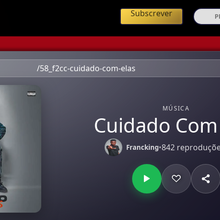
ing de Música Angolana
Subscrever
/58_f2cc-cuidado-com-elas
MÚSICA
Cuidado Com 
•
842 reproduçõ
Francking