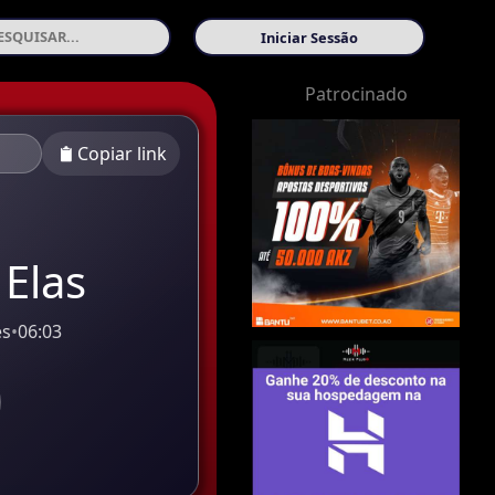
Iniciar Sessão
Patrocinado
Copiar link
Elas
es
•
06:03