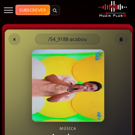
Muzik Plus AO - Streaming de Mú
SUBSCREVER
/54_9188-acabou
MÚSICA