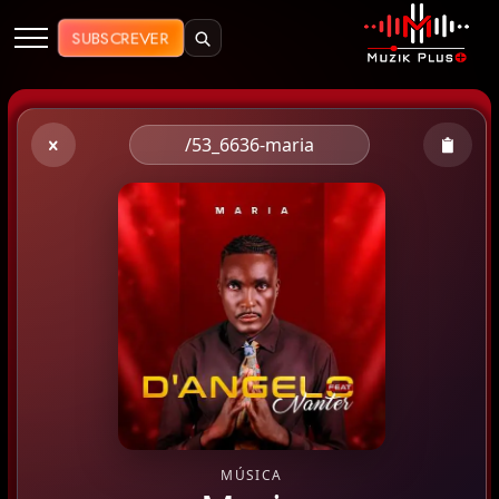
Muzik Plus AO - Streaming de Mú
SUBSCREVER
/53_6636-maria
MÚSICA