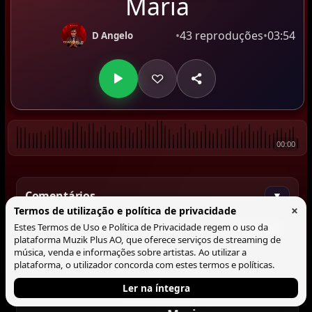
Maria
•
43 reproduções
•
03:54
D Angelo
00:00
Comentários
▼
×
Termos de utilização e política de privacidade
Estes Termos de Uso e Política de Privacidade regem o uso da
Comentar
plataforma Muzik Plus AO, que oferece serviços de streaming de
música, venda e informações sobre artistas. Ao utilizar a
plataforma, o utilizador concorda com estes termos e políticas.
Ler na íntegra
Tocando agora