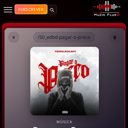
Muzik Plus AO - Streaming de Mú
SUBSCREVER
/50_edbd-pagar-o-preco
MÚSICA