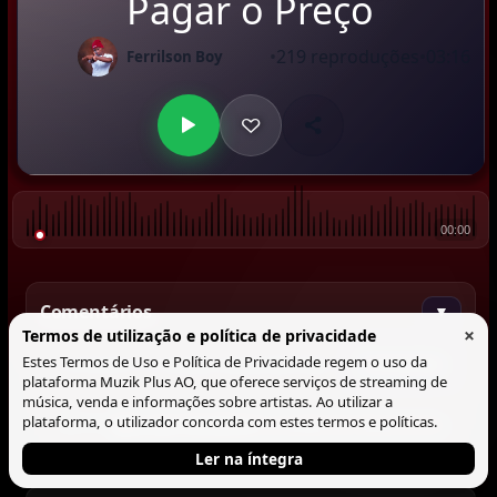
Pagar o Preço
•
219 reproduções
•
03:16
Ferrilson Boy
00:00
Comentários
▼
×
Termos de utilização e política de privacidade
Estes Termos de Uso e Política de Privacidade regem o uso da
Comentar
plataforma Muzik Plus AO, que oferece serviços de streaming de
música, venda e informações sobre artistas. Ao utilizar a
plataforma, o utilizador concorda com estes termos e políticas.
@Lucas António
Grande ferrilsonnnnn
00:11
Ler na íntegra