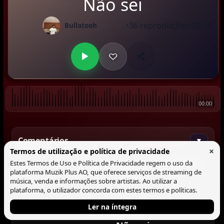
Não sei
•
36 reproduções
•
03:10
Bullatooh
00:00
Comentários
▼
×
Termos de utilização e política de privacidade
Estes Termos de Uso e Política de Privacidade regem o uso da
Comentar
plataforma Muzik Plus AO, que oferece serviços de streaming de
música, venda e informações sobre artistas. Ao utilizar a
plataforma, o utilizador concorda com estes termos e políticas.
Ler na íntegra
Tocando agora