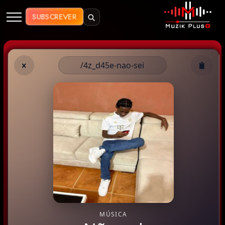
Muzik Plus AO - Streaming de Mú
SUBSCREVER
/4z_d45e-nao-sei
MÚSICA