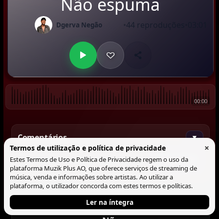
Não espuma
•
44 reproduções
•
03:01
Dgerva Negão
00:00
Comentários
▼
×
Termos de utilização e política de privacidade
Estes Termos de Uso e Política de Privacidade regem o uso da
Comentar
plataforma Muzik Plus AO, que oferece serviços de streaming de
música, venda e informações sobre artistas. Ao utilizar a
plataforma, o utilizador concorda com estes termos e políticas.
Ler na íntegra
Tocando agora