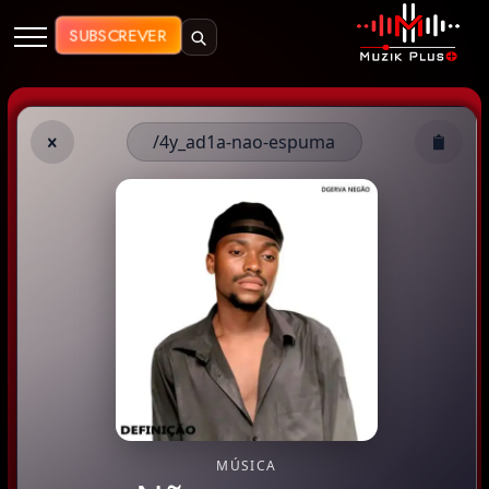
Muzik Plus AO - Streaming de Mú
SUBSCREVER
/4y_ad1a-nao-espuma
MÚSICA