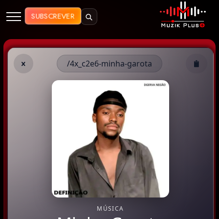
Muzik Plus AO - Streaming de Mú
SUBSCREVER
/4x_c2e6-minha-garota
MÚSICA