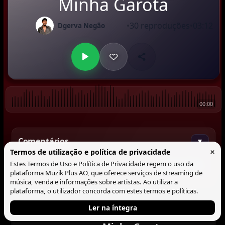
Minha Garota
•
30 reproduções
•
03:12
Dgerva Negão
00:00
Comentários
▼
×
Termos de utilização e política de privacidade
Estes Termos de Uso e Política de Privacidade regem o uso da
Comentar
plataforma Muzik Plus AO, que oferece serviços de streaming de
música, venda e informações sobre artistas. Ao utilizar a
plataforma, o utilizador concorda com estes termos e políticas.
Ler na íntegra
Tocando agora