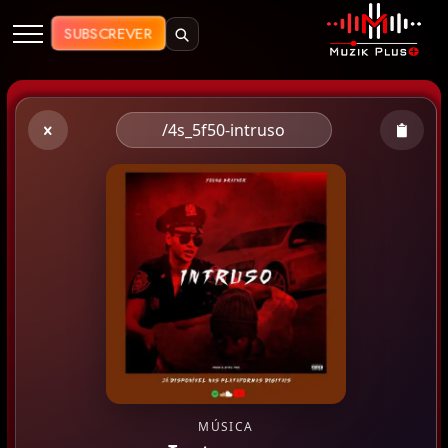
Muzik Plus AO - Streaming de Mú
SUBSCREVER
/4s_5f50-intruso
MÚSICA