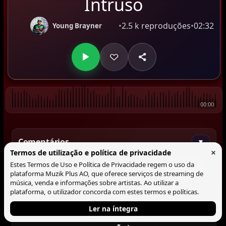
Intruso
•
2.5 k reproduções
•
02:32
Young Brayner
00:00
Comentários
▼
×
Termos de utilização e política de privacidade
Estes Termos de Uso e Política de Privacidade regem o uso da
Comentar
plataforma Muzik Plus AO, que oferece serviços de streaming de
música, venda e informações sobre artistas. Ao utilizar a
plataforma, o utilizador concorda com estes termos e políticas.
Ler na íntegra
Tocando agora