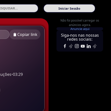
Iniciar Sessão
Não foi possível carregar os
anúncios agora.
Anuncie aqui
Copiar link
Siga-nos nas nossas
redes sociais:
duções
•
03:29