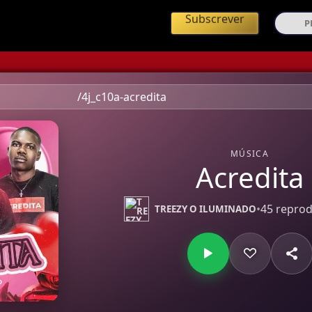
ing de Música Angolana
Subscrever
/4j_c10a-acredita
MÚSICA
Acredita
•
45 repro
TREEZY O ILUMINADO