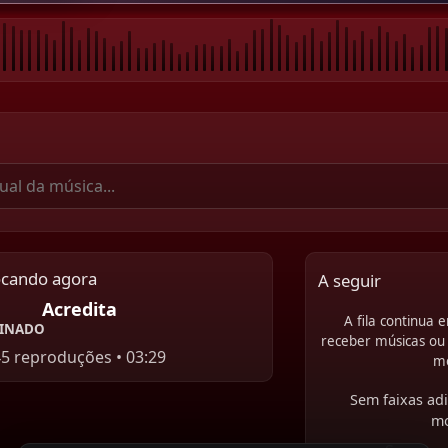
ocando agora
A seguir
Acredita
A fila continua
MINADO
receber músicas ou 
45 reproduções • 03:29
m
Sem faixas adi
m