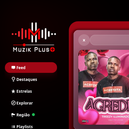
Muzik Plus AO - Stream
Feed
Destaques
Estrelas
Explorar
Região
Playlists