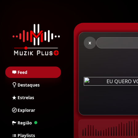
Muzik Plus AO - Stream
Feed
Destaques
Estrelas
Explorar
Região
Playlists