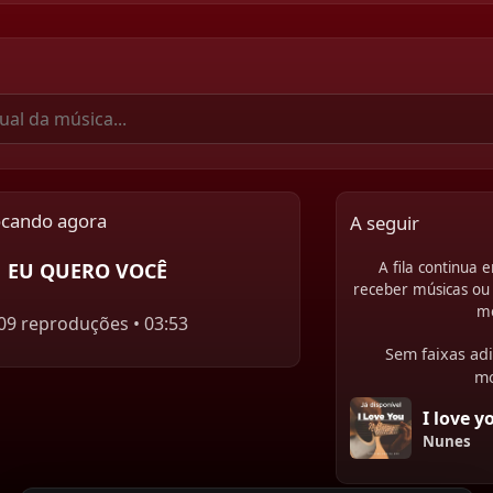
ocando agora
A seguir
EU QUERO VOCÊ
A fila continua
receber músicas ou 
m
09 reproduções • 03:53
Sem faixas adi
m
I love y
Nunes