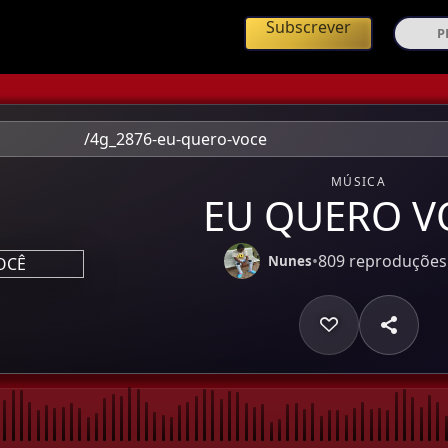
ing de Música Angolana
Subscrever
/4g_2876-eu-quero-voce
MÚSICA
EU QUERO V
•
809 reproduções
Nunes