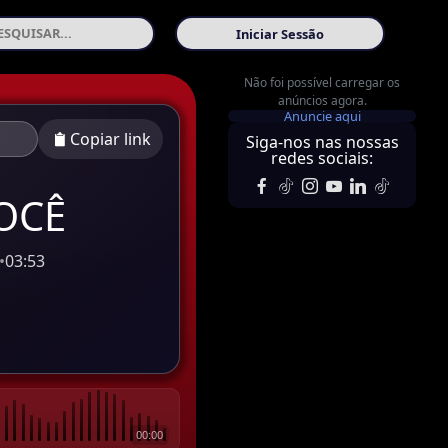
Iniciar Sessão
Não foi possível carregar os
anúncios agora.
Anuncie aqui
Copiar link
Siga-nos nas nossas
redes sociais:
OCÊ
•
03:53
00:00