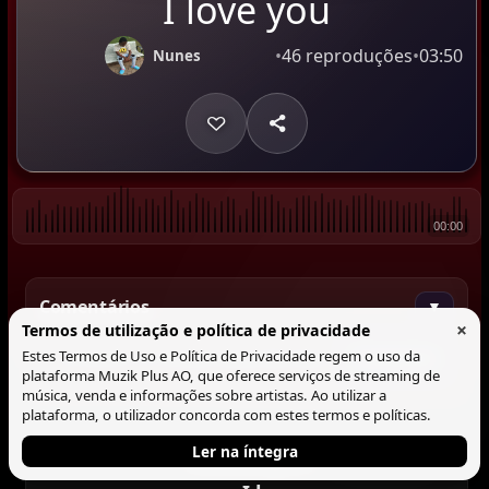
I love you
•
46 reproduções
•
03:50
Nunes
00:00
Comentários
▼
×
Termos de utilização e política de privacidade
Estes Termos de Uso e Política de Privacidade regem o uso da
Comentar
plataforma Muzik Plus AO, que oferece serviços de streaming de
música, venda e informações sobre artistas. Ao utilizar a
plataforma, o utilizador concorda com estes termos e políticas.
Ler na íntegra
Tocando agora