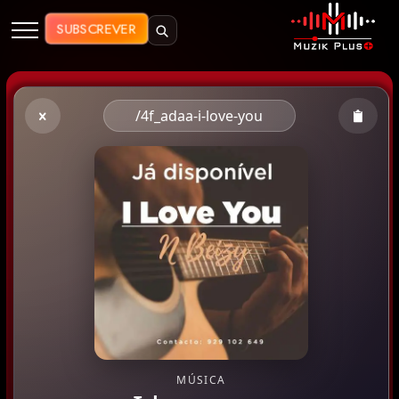
Muzik Plus AO - Streaming de Mú
SUBSCREVER
/4f_adaa-i-love-you
MÚSICA