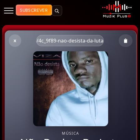
Muzik Plus AO - Streaming de Mú
SUBSCREVER
/4c_9f89-nao-desista-da-luta
MÚSICA