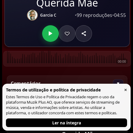
Querida Mãe
•
99 reproduções
•
04:55
Garcia C
00:00
Comentários
▼
×
Termos de utilização e política de privacidade
Estes Termos de Uso e Política de Privacidade regem o uso da
Comentar
plataforma Muzik Plus AO, que oferece serviços de streaming de
música, venda e informações sobre artistas. Ao utilizar a
plataforma, o utilizador concorda com estes termos e políticas.
Ler na íntegra
Tocando agora