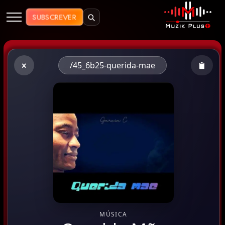
Muzik Plus AO - Streaming de Mú
SUBSCREVER
/45_6b25-querida-mae
MÚSICA