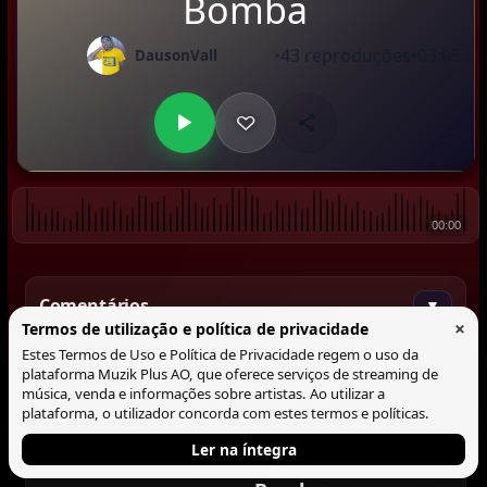
Bomba
•
43 reproduções
•
03:05
DausonVall
00:00
Comentários
▼
×
Termos de utilização e política de privacidade
Estes Termos de Uso e Política de Privacidade regem o uso da
Comentar
plataforma Muzik Plus AO, que oferece serviços de streaming de
música, venda e informações sobre artistas. Ao utilizar a
plataforma, o utilizador concorda com estes termos e políticas.
Ler na íntegra
Tocando agora