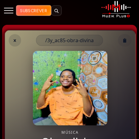
Muzik Plus AO - Streaming de Mú
SUBSCREVER
/3y_ac85-obra-divina
MÚSICA