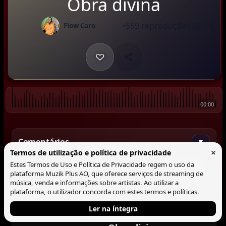
Obra divina
•
559 reproduções
•
03:55
Flow Caro
00:00
Comentários
▼
×
Termos de utilização e política de privacidade
Estes Termos de Uso e Política de Privacidade regem o uso da
Comentar
plataforma Muzik Plus AO, que oferece serviços de streaming de
música, venda e informações sobre artistas. Ao utilizar a
plataforma, o utilizador concorda com estes termos e políticas.
Ler na íntegra
Tocando agora