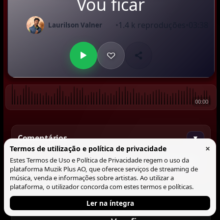
Vou ficar
•
1.4 k reproduções
•
03:38
Laurilson Valner
00:00
Comentários
▼
×
Termos de utilização e política de privacidade
Estes Termos de Uso e Política de Privacidade regem o uso da
Comentar
plataforma Muzik Plus AO, que oferece serviços de streaming de
música, venda e informações sobre artistas. Ao utilizar a
plataforma, o utilizador concorda com estes termos e políticas.
Ler na íntegra
Tocando agora