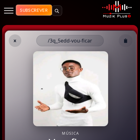
Muzik Plus AO - Streaming de Mú
SUBSCREVER
/3q_5edd-vou-ficar
MÚSICA