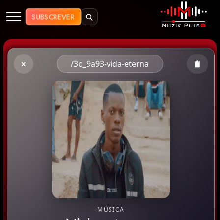
Muzik Plus AO - Streaming de Mú
SUBSCREVER
/3o_9a93-vida-eterna
MÚSICA