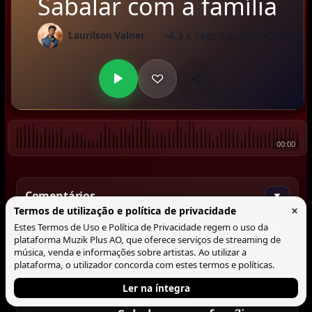
Sabalar com a família
•
4.3 k reproduções
•
03:39
Laurilson Valner
00:00
Comentários
▼
×
Termos de utilização e política de privacidade
Estes Termos de Uso e Política de Privacidade regem o uso da
Comentar
plataforma Muzik Plus AO, que oferece serviços de streaming de
música, venda e informações sobre artistas. Ao utilizar a
plataforma, o utilizador concorda com estes termos e políticas.
Ler na íntegra
Tocando agora