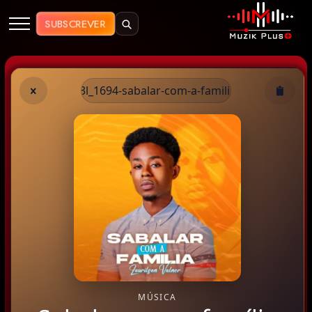
Muzik Plus AO - Streaming de Mú
SUBSCREVER
/3l_1694-sabalar-com-a-familia
MÚSICA