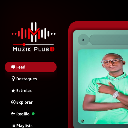
Muzik Plus AO - Stream
Feed
Destaques
Estrelas
Explorar
Região
Playlists