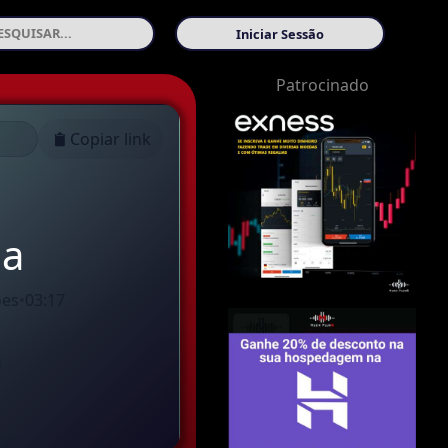
Iniciar Sessão
Patrocinado
Copiar link
ia
ões
•
03:17