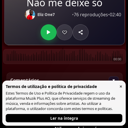
Não me deixe só
•
76 reproduções
•
02:40
Eliz One7
00:00
Comentários
▼
×
Termos de utilização e política de privacidade
Estes Termos de Uso e Política de Privacidade regem o uso da
Comentar
plataforma Muzik Plus AO, que oferece serviços de streaming de
música, venda e informações sobre artistas. Ao utilizar a
plataforma, o utilizador concorda com estes termos e políticas.
Ler na íntegra
Tocando agora