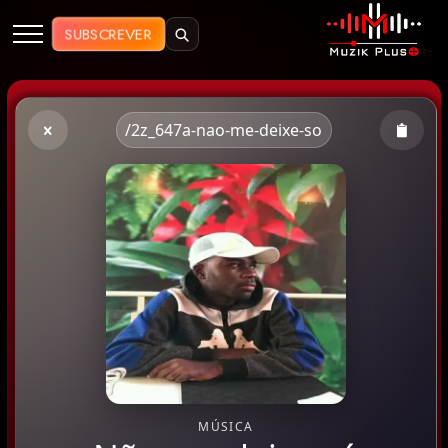
Muzik Plus AO - Streaming de Mú
SUBSCREVER
/2z_647a-nao-me-deixe-so
MÚSICA