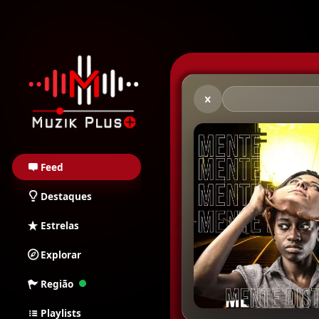
Muzik Plus AO - Stream
Feed
Destaques
Estrelas
Explorar
Região
Playlists