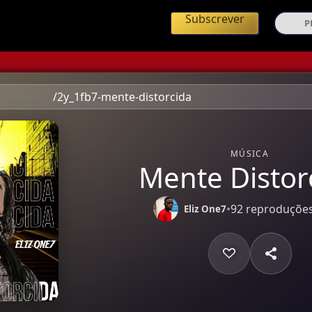
ing de Música Angolana
Subscrever
/2y_1fb7-mente-distorcida
MÚSICA
Mente Distor
•
92 reproduçõe
Eliz One7