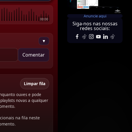
Anuncie aqui
00:00
Siga-nos nas nossas
redes sociais:
▼
Comentar
Limpar fila
 enquanto ouves e pode
playlists novas a qualquer
omento.
cionais na fila neste
omento.