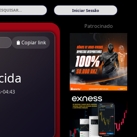
Iniciar Sessão
Patrocinado
Copiar link
cida
s
•
04:43