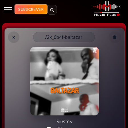
Muzik Plus AO - Streaming de Mú
SUBSCREVER
/2x_6b4f-baltazar
MÚSICA