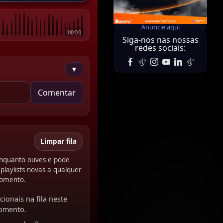
Anuncie aqui
00:00
Siga-nos nas nossas
redes sociais:
▼
Comentar
Limpar fila
 enquanto ouves e pode
playlists novas a qualquer
omento.
cionais na fila neste
omento.