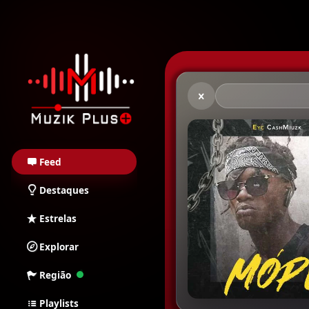
Muzik Plus AO - Stream
Feed
Destaques
Estrelas
Explorar
Região
Playlists