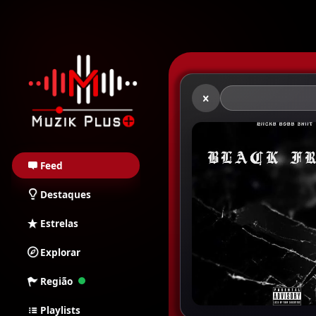
Muzik Plus AO - Stream
Feed
Destaques
Estrelas
Explorar
Região
Playlists