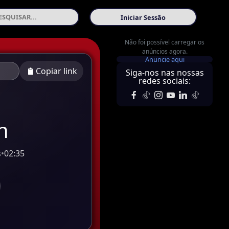
Iniciar Sessão
Não foi possível carregar os
anúncios agora.
Anuncie aqui
Copiar link
Siga-nos nas nossas
redes sociais:
h
s
•
02:35