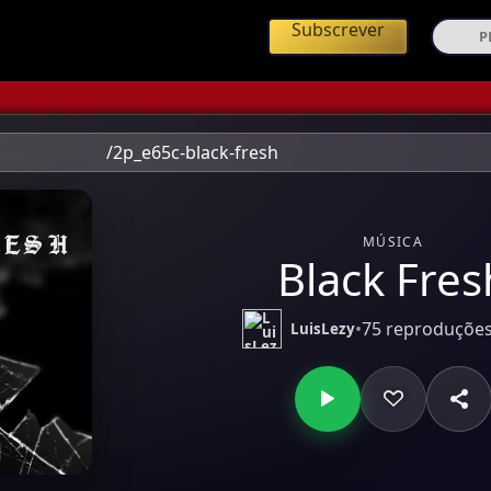
ing de Música Angolana
Subscrever
/2p_e65c-black-fresh
MÚSICA
Black Fres
•
75 reproduçõe
LuisLezy