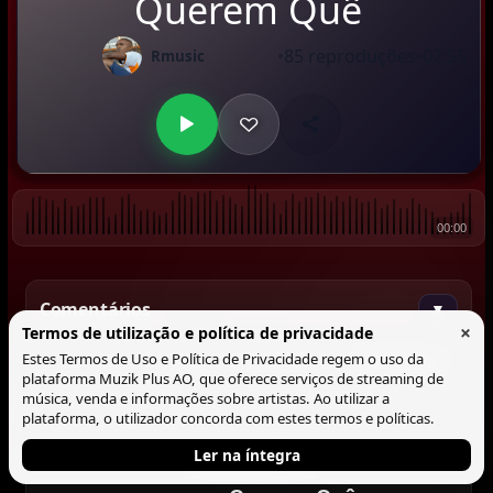
Querem Quê
•
85 reproduções
•
02:55
Rmusic
00:00
Comentários
▼
×
Termos de utilização e política de privacidade
Estes Termos de Uso e Política de Privacidade regem o uso da
Comentar
plataforma Muzik Plus AO, que oferece serviços de streaming de
música, venda e informações sobre artistas. Ao utilizar a
plataforma, o utilizador concorda com estes termos e políticas.
Ler na íntegra
Tocando agora