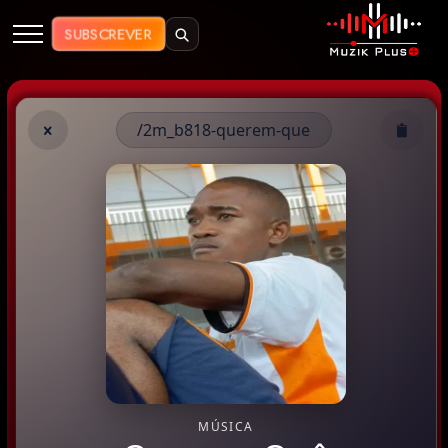
Muzik Plus AO - Streaming de Mú
SUBSCREVER
/2m_b818-querem-que
MÚSICA