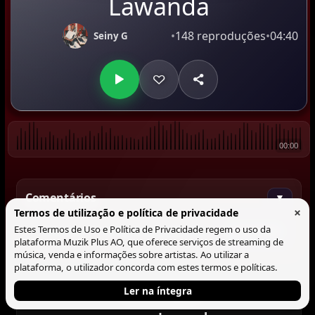
Lawanda
•
148 reproduções
•
04:40
Seiny G
00:00
Comentários
▼
×
Termos de utilização e política de privacidade
Estes Termos de Uso e Política de Privacidade regem o uso da
Comentar
plataforma Muzik Plus AO, que oferece serviços de streaming de
música, venda e informações sobre artistas. Ao utilizar a
plataforma, o utilizador concorda com estes termos e políticas.
Ler na íntegra
Tocando agora