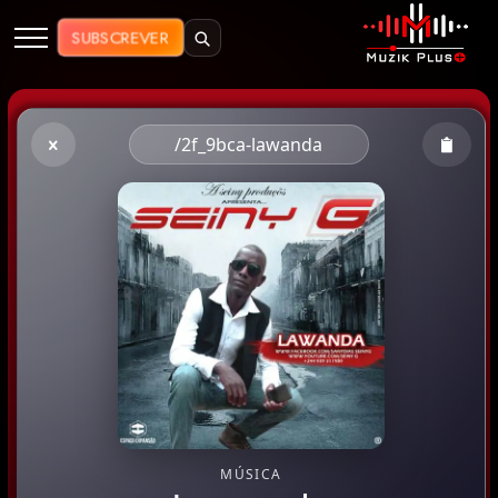
Muzik Plus AO - Streaming de Mú
SUBSCREVER
/2f_9bca-lawanda
MÚSICA