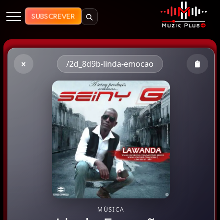
Muzik Plus AO - Streaming de Mú
SUBSCREVER
/2d_8d9b-linda-emocao
MÚSICA