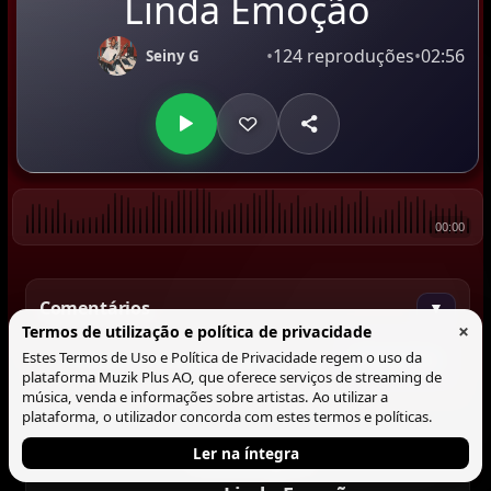
Linda Emoção
•
124 reproduções
•
02:56
Seiny G
00:00
Comentários
▼
×
Termos de utilização e política de privacidade
Estes Termos de Uso e Política de Privacidade regem o uso da
Comentar
plataforma Muzik Plus AO, que oferece serviços de streaming de
música, venda e informações sobre artistas. Ao utilizar a
plataforma, o utilizador concorda com estes termos e políticas.
Ler na íntegra
Tocando agora