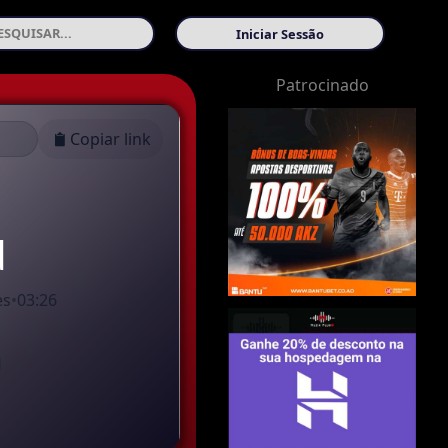
Iniciar Sessão
Patrocinado
Copiar link
d
es
•
03:26