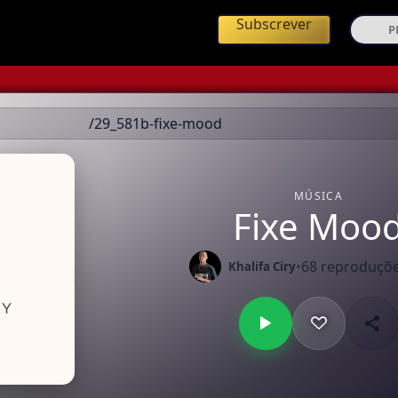
ing de Música Angolana
Subscrever
/29_581b-fixe-mood
MÚSICA
Fixe Moo
•
68 reproduçõ
Khalifa Ciry