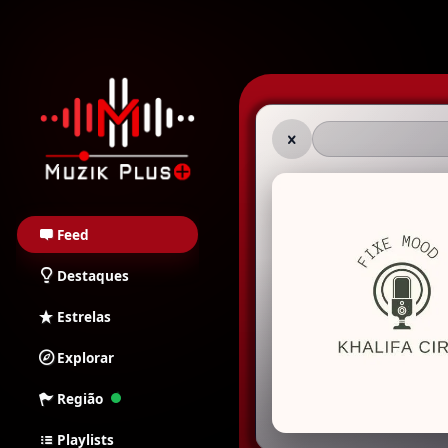
Muzik Plus AO - Stream
Feed
Destaques
Estrelas
Explorar
Região
Playlists