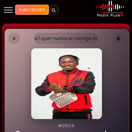
Muzik Plus AO - Streaming de Mú
SUBSCREVER
/25_dda7-quer-namorar-comigo-me-paga
MÚSICA