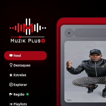
Muzik Plus AO - Stream
Feed
Destaques
Estrelas
Explorar
Região
Playlists