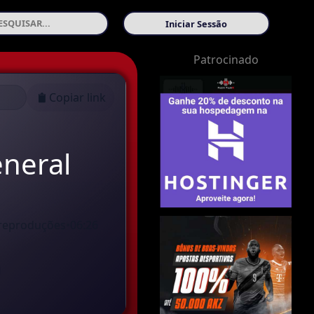
Iniciar Sessão
Patrocinado
Copiar link
eneral
reproduções
•
06:26