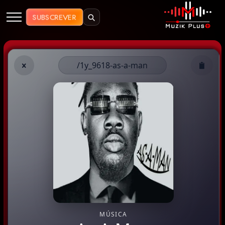
Muzik Plus AO - Streaming de Mú
SUBSCREVER
/1y_9618-as-a-man
MÚSICA