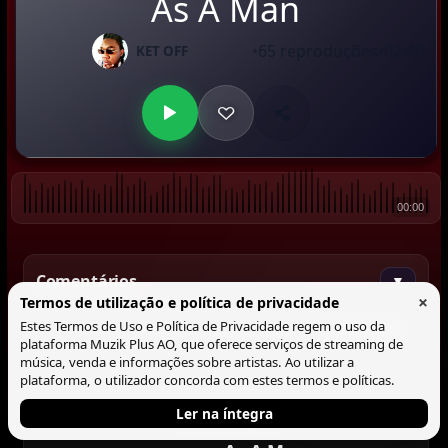
As A Man
•
65 reproduções
•
02:40
KET OFF
00:00
Comentários
▼
×
Termos de utilização e política de privacidade
Estes Termos de Uso e Política de Privacidade regem o uso da
Comentar
plataforma Muzik Plus AO, que oferece serviços de streaming de
música, venda e informações sobre artistas. Ao utilizar a
plataforma, o utilizador concorda com estes termos e políticas.
Ler na íntegra
Tocando agora