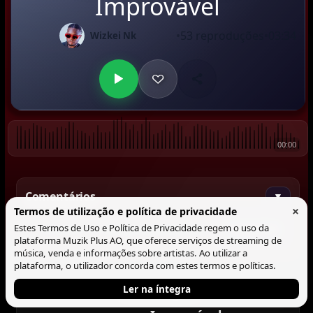
Improvável
•
53 reproduções
•
03:34
Wizkei Nk
00:00
Comentários
▼
×
Termos de utilização e política de privacidade
Estes Termos de Uso e Política de Privacidade regem o uso da
Comentar
plataforma Muzik Plus AO, que oferece serviços de streaming de
música, venda e informações sobre artistas. Ao utilizar a
plataforma, o utilizador concorda com estes termos e políticas.
Ler na íntegra
Tocando agora