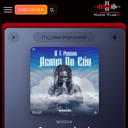
Muzik Plus AO - Streaming de Mú
SUBSCREVER
/1u_cdea-improvavel
MÚSICA