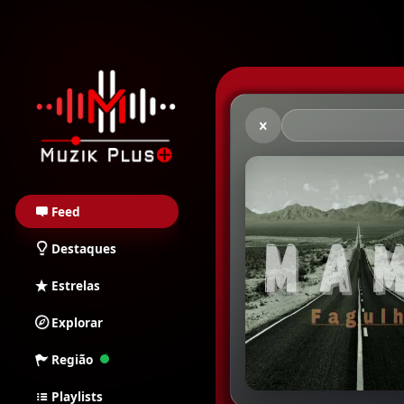
Muzik Plus AO - Stream
Feed
Destaques
Estrelas
Explorar
Região
Playlists