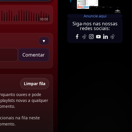
Anuncie aqui
00:00
Siga-nos nas nossas
redes sociais:
▼
Comentar
Limpar fila
 enquanto ouves e pode
playlists novas a qualquer
omento.
cionais na fila neste
omento.