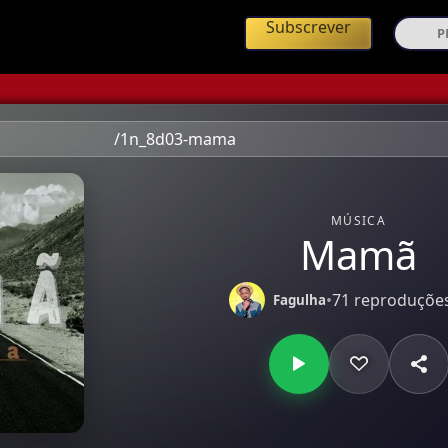
ing de Música Angolana
Subscrever
/1n_8d03-mama
MÚSICA
Mamã
•
71 reproduçõe
Fagulha