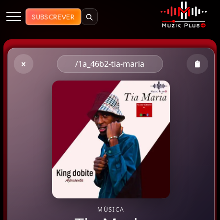
Muzik Plus AO - Streaming de Mú
SUBSCREVER
/1a_46b2-tia-maria
MÚSICA