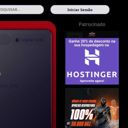
Iniciar Sessão
Patrocinado
Copiar link
o
ções
•
2:58