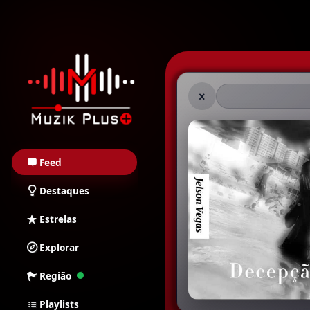
Muzik Plus AO - Stream
Feed
Destaques
Estrelas
Explorar
Região
Playlists