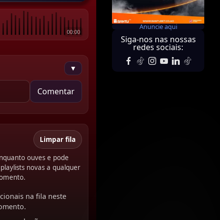
Anuncie aqui
00:00
Siga-nos nas nossas
redes sociais:
▼
Comentar
Limpar fila
 enquanto ouves e pode
playlists novas a qualquer
omento.
cionais na fila neste
omento.