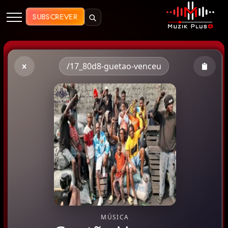
Muzik Plus AO - Streaming de Mú
SUBSCREVER
/17_80d8-guetao-venceu
MÚSICA