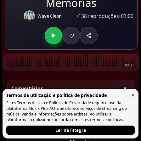
Memórias
•
138 reproduções
•
03:00
Wave Clean
00:00
Comentários
▼
×
Termos de utilização e política de privacidade
Estes Termos de Uso e Política de Privacidade regem o uso da
Comentar
plataforma Muzik Plus AO, que oferece serviços de streaming de
música, venda e informações sobre artistas. Ao utilizar a
plataforma, o utilizador concorda com estes termos e políticas.
Ler na íntegra
Tocando agora