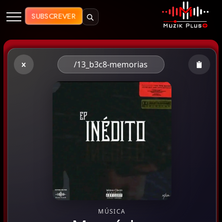
Muzik Plus AO - Streaming de Mú
SUBSCREVER
/13_b3c8-memorias
MÚSICA