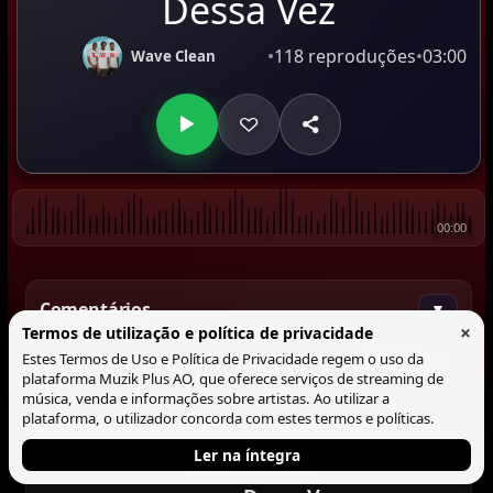
Dessa Vez
•
118 reproduções
•
03:00
Wave Clean
00:00
Comentários
▼
×
Termos de utilização e política de privacidade
Estes Termos de Uso e Política de Privacidade regem o uso da
Comentar
plataforma Muzik Plus AO, que oferece serviços de streaming de
música, venda e informações sobre artistas. Ao utilizar a
plataforma, o utilizador concorda com estes termos e políticas.
Ler na íntegra
Tocando agora