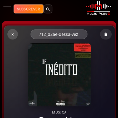
Muzik Plus AO - Streaming de Mú
SUBSCREVER
/12_d2ae-dessa-vez
MÚSICA